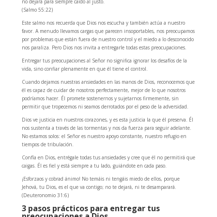
no dejará para siempre caído al justo.
(Salmo 55:22)
Este salmo nos recuerda que Dios nos escucha y también actúa a nuestro
favor. A menudo llevamos cargas que parecen insoportables, nos preocupamos
por problemas que están fuera de nuestro control y el miedo a lo desconocido
nos paraliza. Pero Dios nos invita a entregarle todas estas preocupaciones.
Entregar tus preocupaciones al Señor no significa ignorar los desafíos de la
vida, sino confiar plenamente en que él tiene el control.
Cuando dejamos nuestras ansiedades en las manos de Dios, reconocemos que
él es capaz de cuidar de nosotros perfectamente, mejor de lo que nosotros
podríamos hacer. Él promete sostenernos y sujetarnos firmemente, sin
permitir que tropecemos ni seamos derrotados por el peso de la adversidad.
Dios ve justicia en nuestros corazones, y es esta justicia la que él preserva. Él
nos sustenta a través de las tormentas y nos da fuerza para seguir adelante.
No estamos solos: el Señor es nuestro apoyo constante, nuestro refugio en
tiempos de tribulación.
Confía en Dios, entrégale todas tus ansiedades y cree que él no permitirá que
caigas. Él es fiel y está siempre a tu lado, guiándote en cada paso.
¡Esforzaos y cobrad ánimo! No temáis ni tengáis miedo de ellos, porque
Jehová, tu Dios, es el que va contigo; no te dejará, ni te desamparará.
(Deuteronomio 31:6)
3 pasos prácticos para entregar tus
preocupaciones a Dios