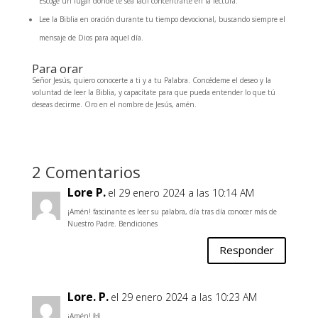
Escoge un lugar donde te sea fácil concentrarte en la lectura.
Lee la Biblia en oración durante tu tiempo devocional, buscando siempre el
mensaje de Dios para aquel día.
Para orar
Señor Jesús, quiero conocerte a ti y a tu Palabra. Concédeme el deseo y la
voluntad de leer la Biblia, y capacítate para que pueda entender lo que tú
deseas decirme. Oro en el nombre de Jesús, amén.
2 Comentarios
Lore P.
el 29 enero 2024 a las 10:14 AM
¡Amén! fascinante es leer su palabra, día tras día conocer más de
Nuestro Padre. Bendiciones
Responder
Lore. P.
el 29 enero 2024 a las 10:23 AM
¡Amén! 🙌