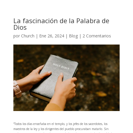
La fascinación de la Palabra de
Dios
por
Church
|
Ene 26, 2024
|
Blog
|
2 Comentarios
“Todos los días enseñaba en el templo, y los jefes de los sacerdotes, los
maestros de la ley y los dirigentes del pueblo procuraban matarlo. Sin