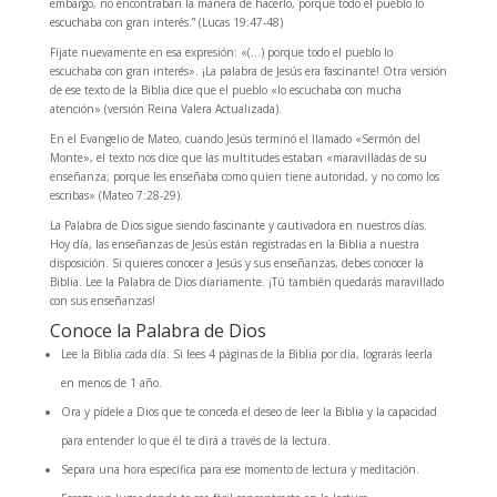
embargo, no encontraban la manera de hacerlo, porque todo el pueblo lo
escuchaba con gran interés.” (Lucas 19:47-48)
Fíjate nuevamente en esa expresión: «(…) porque todo el pueblo lo
escuchaba con gran interés». ¡La palabra de Jesús era fascinante! Otra versión
de ese texto de la Biblia dice que el pueblo «lo escuchaba con mucha
atención» (versión Reina Valera Actualizada).
En el Evangelio de Mateo, cuando Jesús terminó el llamado «Sermón del
Monte», el texto nos dice que las multitudes estaban «maravilladas de su
enseñanza; porque les enseñaba como quien tiene autoridad, y no como los
escribas» (Mateo 7:28-29).
La Palabra de Dios sigue siendo fascinante y cautivadora en nuestros días.
Hoy día, las enseñanzas de Jesús están registradas en la Biblia a nuestra
disposición. Si quieres conocer a Jesús y sus enseñanzas, debes conocer la
Biblia. Lee la Palabra de Dios diariamente. ¡Tú también quedarás maravillado
con sus enseñanzas!
Conoce la Palabra de Dios
Lee la Biblia cada día. Si lees 4 páginas de la Biblia por día, lograrás leerla
en menos de 1 año.
Ora y pídele a Dios que te conceda el deseo de leer la Biblia y la capacidad
para entender lo que él te dirá a través de la lectura.
Separa una hora específica para ese momento de lectura y meditación.